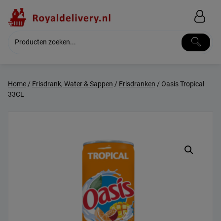
Skip
to
content
Home
/
Frisdrank, Water & Sappen
/
Frisdranken
/ Oasis Tropical
33CL