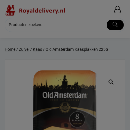
Skip
to
content
Home
/
Zuivel
/
Kaas
/ Old Amsterdam Kaasplakken 225G