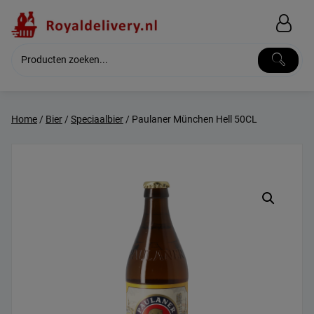
Skip
to
content
Home
/
Bier
/
Speciaalbier
/ Paulaner München Hell 50CL