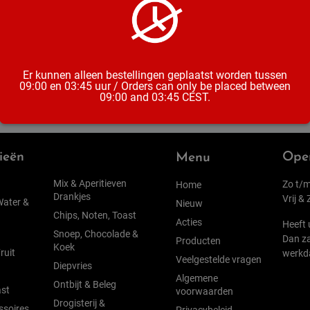
Inhoud
Er kunnen alleen bestellingen geplaatst worden tussen
09:00 en 03:45 uur / Orders can only be placed between
09:00 and 03:45 CEST.
ieën
Open
Menu
Mix & Aperitieven
Zo t/m
Home
Drankjes
Vrij &
Water &
Nieuw
Chips, Noten, Toast
Acties
Heeft 
Snoep, Chocolade &
Dan za
Producten
Koek
ruit
werkd
Veelgestelde vragen
Diepvries
Algemene
Ontbijt & Beleg
st
voorwaarden
Drogisterij &
ssoires