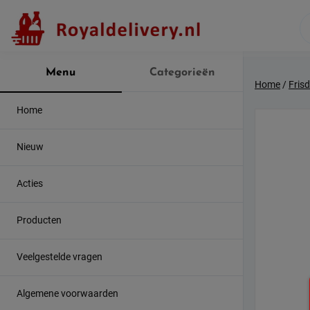
Skip
to
content
Menu
Categorieën
Home
/
Fris
Home
Nieuw
Acties
Producten
Veelgestelde vragen
Algemene voorwaarden