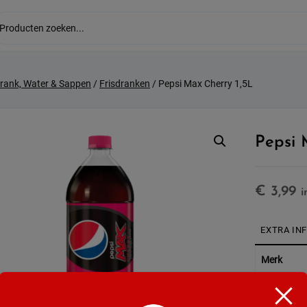
drank, Water & Sappen
/
Frisdranken
/ Pepsi Max Cherry 1,5L
Pepsi 
€
3,99
i
EXTRA IN
Merk
Soort