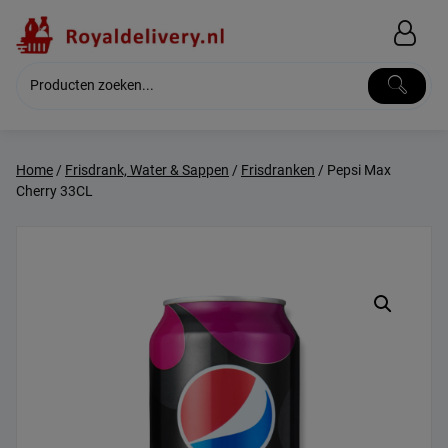
Skip
to
content
Home
/
Frisdrank, Water & Sappen
/
Frisdranken
/ Pepsi Max
Cherry 33CL