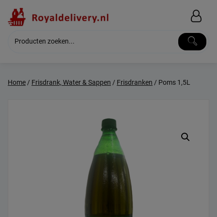
Skip
to
content
Home
/
Frisdrank, Water & Sappen
/
Frisdranken
/ Poms 1,5L