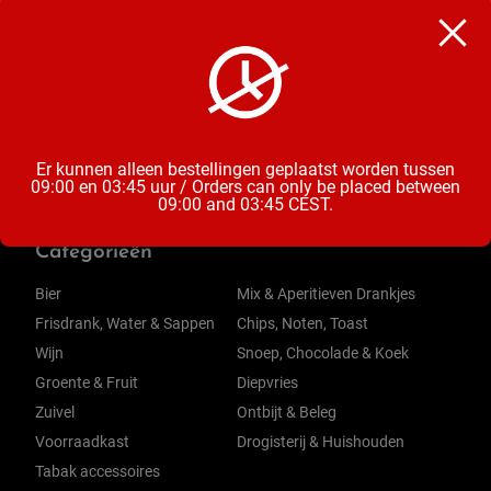
1,5 Liter
Soort
Frisdrank
Er kunnen alleen bestellingen geplaatst worden tussen
09:00 en 03:45 uur / Orders can only be placed between
09:00 and 03:45 CEST.
Categorieën
Bier
Mix & Aperitieven Drankjes
Frisdrank, Water & Sappen
Chips, Noten, Toast
Wijn
Snoep, Chocolade & Koek
Groente & Fruit
Diepvries
Zuivel
Ontbijt & Beleg
Voorraadkast
Drogisterij & Huishouden
Tabak accessoires