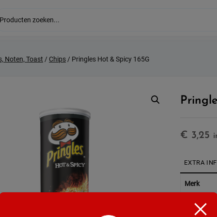
s, Noten, Toast
/
Chips
/ Pringles Hot & Spicy 165G
Pringl
€
3,25
i
EXTRA IN
Merk
Soort