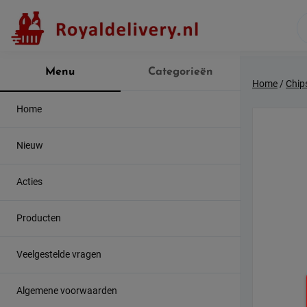
Skip
to
content
Menu
Categorieën
Home
/
Chip
Home
Nieuw
Acties
Producten
Veelgestelde vragen
Algemene voorwaarden