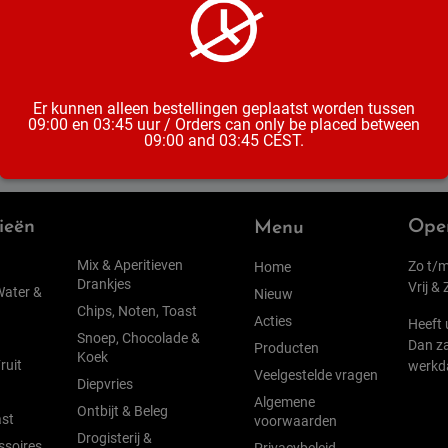
Inhoud
Er kunnen alleen bestellingen geplaatst worden tussen
09:00 en 03:45 uur / Orders can only be placed between
09:00 and 03:45 CEST.
ieën
Open
Menu
Mix & Aperitieven
Zo t/m
Home
Drankjes
Vrij &
Water &
Nieuw
Chips, Noten, Toast
Acties
Heeft 
Snoep, Chocolade &
Dan za
Producten
Koek
ruit
werkd
Veelgestelde vragen
Diepvries
Algemene
Ontbijt & Beleg
st
voorwaarden
Drogisterij &
ssoires