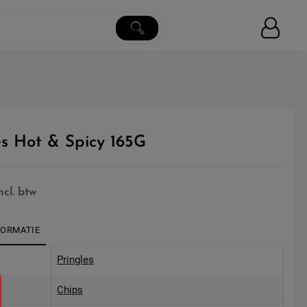
es Hot & Spicy 165G
ncl. btw
FORMATIE
Pringles
Chips