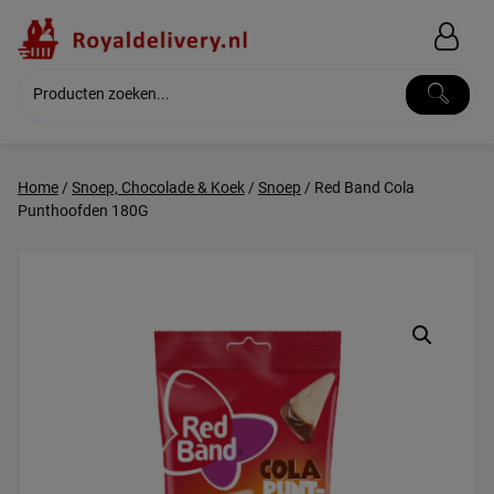
Skip
to
content
Home
/
Snoep, Chocolade & Koek
/
Snoep
/ Red Band Cola
Punthoofden 180G