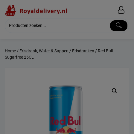
Skip
to
content
Home
/
Frisdrank, Water & Sappen
/
Frisdranken
/ Red Bull
Sugarfree 25CL