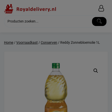
Skip
to
content
Home
/
Voorraadkast
/
Conserven
/ Reddy Zonnebloemolie 1L