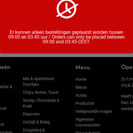
Inhoud
Er kunnen alleen bestellingen geplaatst worden tussen
09:00 en 03:45 uur / Orders can only be placed between
09:00 and 03:45 CEST.
ieën
Open
Menu
Mix & Aperitieven
Zo t/m
Home
Drankjes
Vrij &
Water &
Nieuw
Chips, Noten, Toast
Acties
Heeft 
Snoep, Chocolade &
Dan za
Producten
Koek
ruit
werkd
Veelgestelde vragen
Diepvries
Algemene
Ontbijt & Beleg
st
voorwaarden
Drogisterij &
ssoires