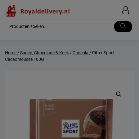
Skip
to
content
Home
/
Snoep, Chocolade & Koek
/
Chocola
/ Ritter Sport
Cacaomousse 100G