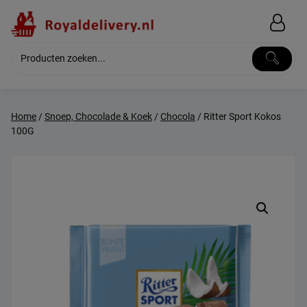
Skip
to
content
Home
/
Snoep, Chocolade & Koek
/
Chocola
/ Ritter Sport Kokos
100G