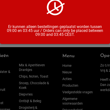
Soort
Inhoud
Er kunnen alleen bestellingen geplaatst worden tussen
09:00 en 03:45 uur / Orders can only be placed between
09:00 and 03:45 CEST.
ieën
Open
Menu
Mix & Aperitieven
Zo t/m
Home
Drankjes
Vrij &
Water &
Nieuw
Chips, Noten, Toast
Acties
Heeft 
Snoep, Chocolade &
Dan za
Producten
Koek
ruit
werkd
Veelgestelde vragen
Diepvries
Algemene
Ontbijt & Beleg
st
voorwaarden
Drogisterij &
ssoires