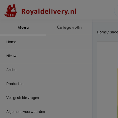
Skip
to
content
Menu
Categorieën
Home
/
Snoe
Home
Nieuw
Acties
Producten
Veelgestelde vragen
Algemene voorwaarden