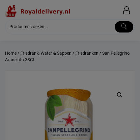
Skip
to
content
Home
/
Frisdrank, Water & Sappen
/
Frisdranken
/ San Pellegrino
Aranciata 33CL