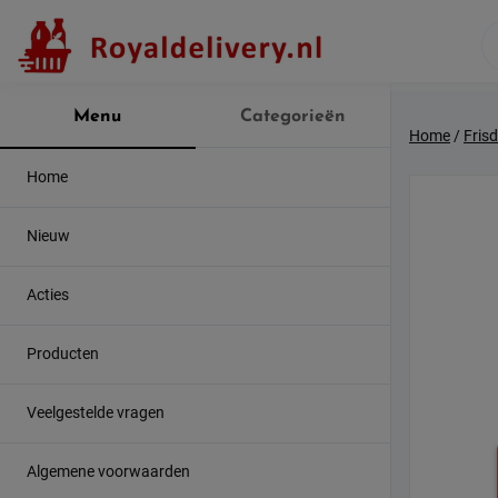
Skip
to
content
Menu
Categorieën
Home
/
Fris
Home
Nieuw
Acties
Producten
Veelgestelde vragen
Algemene voorwaarden