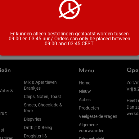
Inhoud
Er kunnen alleen bestellingen geplaatst worden tussen
09:00 en 03:45 uur / Orders can only be placed between
09:00 and 03:45 CEST.
ieën
Open
Menu
Mix & Aperitieven
Zo t/m
Home
Drankjes
Vrij &
Water &
Nieuw
Chips, Noten, Toast
Acties
Heeft 
Snoep, Chocolade &
Dan za
Producten
Koek
ruit
werkd
Veelgestelde vragen
Diepvries
Algemene
Ontbijt & Beleg
st
voorwaarden
Drogisterij &
ssoires