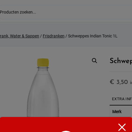
drank, Water & Sappen
/
Frisdranken
/ Schweppes Indian Tonic 1L
Schwep
€
3,50
EXTRA IN
Merk
Soort