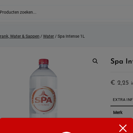
drank, Water & Sappen
/
Water
/ Spa Intense 1L
Spa In
€
2,25
EXTRA IN
Merk
Soort