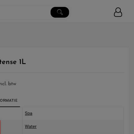
tense 1L
incl. btw
FORMATIE
Spa
Water