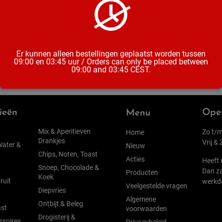
Inhoud
Er kunnen alleen bestellingen geplaatst worden tussen
09:00 en 03:45 uur / Orders can only be placed between
09:00 and 03:45 CEST.
ieën
Open
Menu
Mix & Aperitieven
Zo t/m
Home
Drankjes
Vrij &
Water &
Nieuw
Chips, Noten, Toast
Acties
Heeft 
Snoep, Chocolade &
Dan za
Producten
Koek
ruit
werkd
Veelgestelde vragen
Diepvries
Algemene
Ontbijt & Beleg
st
voorwaarden
Drogisterij &
ssoires