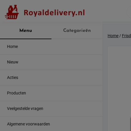
Skip
to
content
Menu
Categorieën
Home
/
Fris
Home
Nieuw
Acties
Producten
Veelgestelde vragen
Algemene voorwaarden