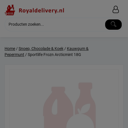
Skip
to
content
Home
/
Snoep, Chocolade & Koek
/
Kauwgum &
Pepermunt
/ Sportlife Frozn Arcticmint 18G