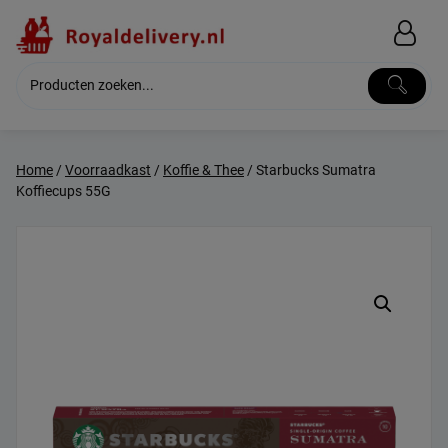
Skip
to
content
Home
/
Voorraadkast
/
Koffie & Thee
/ Starbucks Sumatra
Koffiecups 55G