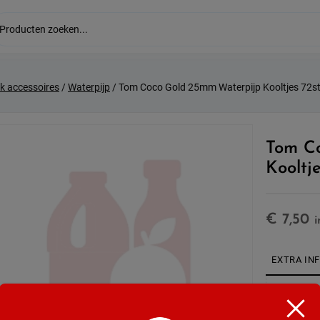
k accessoires
/
Waterpijp
/ Tom Coco Gold 25mm Waterpijp Kooltjes 72s
Tom C
Kooltje
€
7,50
i
EXTRA IN
Merk