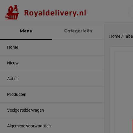
Skip
to
content
Menu
Categorieën
Home
/
Taba
Home
Nieuw
Acties
Producten
Veelgestelde vragen
Algemene voorwaarden