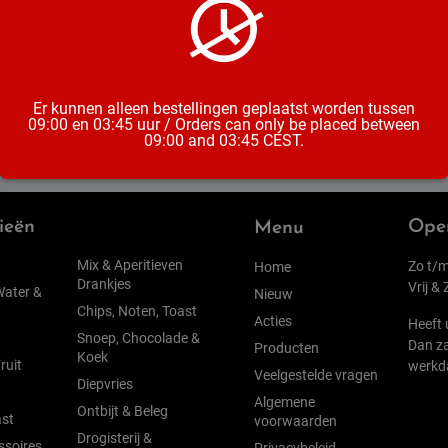
Soort
Inhoud
Er kunnen alleen bestellingen geplaatst worden tussen
09:00 en 03:45 uur / Orders can only be placed between
09:00 and 03:45 CEST.
ieën
Open
Menu
Mix & Aperitieven
Zo t/m
Home
Drankjes
Vrij &
Water &
Nieuw
Chips, Noten, Toast
Acties
Heeft 
Snoep, Chocolade &
Dan za
Producten
Koek
ruit
werkd
Veelgestelde vragen
Diepvries
Algemene
Ontbijt & Beleg
st
voorwaarden
Drogisterij &
ssoires