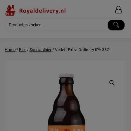
Skip
to
content
Home
/
Bier
/
Speciaalbier
/ Vedett Extra Ordinary IPA 33CL