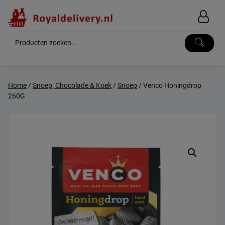
Skip
to
content
Home
/
Snoep, Chocolade & Koek
/
Snoep
/ Venco Honingdrop
260G