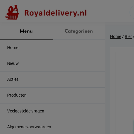
Skip
to
content
Menu
Categorieën
Home
/
Bier
/
Home
Nieuw
Acties
Producten
Veelgestelde vragen
Algemene voorwaarden