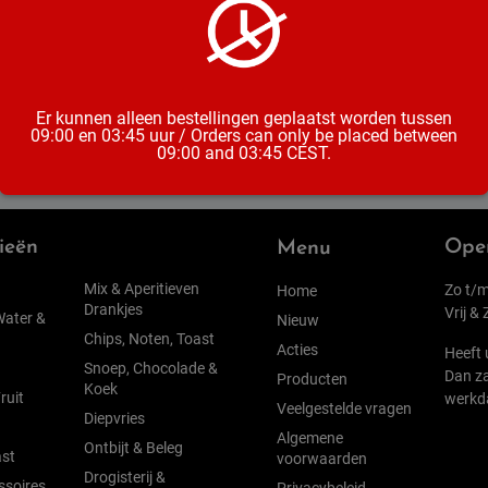
Er kunnen alleen bestellingen geplaatst worden tussen
09:00 en 03:45 uur / Orders can only be placed between
09:00 and 03:45 CEST.
ieën
Open
Menu
Mix & Aperitieven
Zo t/m
Home
Drankjes
Vrij &
Water &
Nieuw
Chips, Noten, Toast
Acties
Heeft 
Snoep, Chocolade &
Dan za
Producten
Koek
ruit
werkd
Veelgestelde vragen
Diepvries
Algemene
Ontbijt & Beleg
st
voorwaarden
Drogisterij &
ssoires