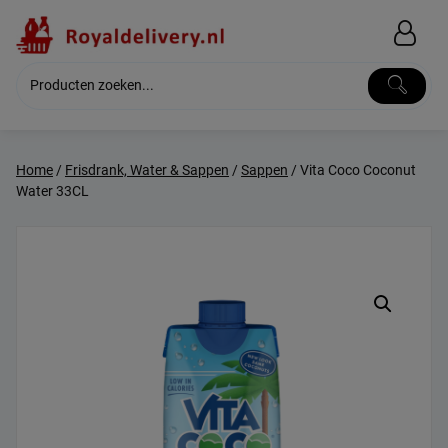
Skip
to
content
Home
/
Frisdrank, Water & Sappen
/
Sappen
/ Vita Coco Coconut
Water 33CL