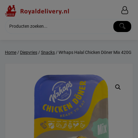
Skip
to
content
Home
/
Diepvries
/
Snacks
/ Wrhaps Halal Chicken Döner Mix 420G