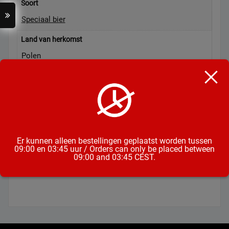
Soort
Speciaal bier
Land van herkomst
Polen
Alcoholpercentage
4,9%
Inhoud
50CL
Er kunnen alleen bestellingen geplaatst worden tussen
09:00 en 03:45 uur / Orders can only be placed between
Formaat
09:00 and 03:45 CEST.
Fles