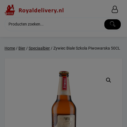
Skip
to
content
Home
/
Bier
/
Speciaalbier
/ Zywiec Biale Szkola Piwowarska 50CL