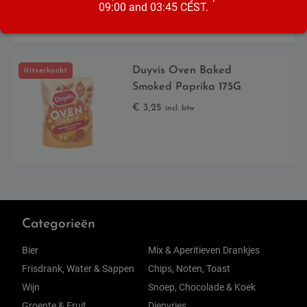
09:00 and 03:45 CEST.
Duyvis Oven Baked
Uitverkocht
Smoked Paprika 175G
€
3,25
incl. btw
Categorieën
Bier
Mix & Aperitieven Drankjes
Frisdrank, Water & Sappen
Chips, Noten, Toast
Wijn
Snoep, Chocolade & Koek
Groente & Fruit
Diepvries