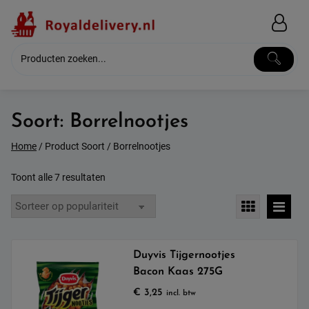
Skip
to
content
Soort:
Borrelnootjes
Home
/ Product Soort / Borrelnootjes
Gesorteerd
Toont alle 7 resultaten
op
populariteit
Duyvis Tijgernootjes
Bacon Kaas 275G
€
3,25
incl. btw