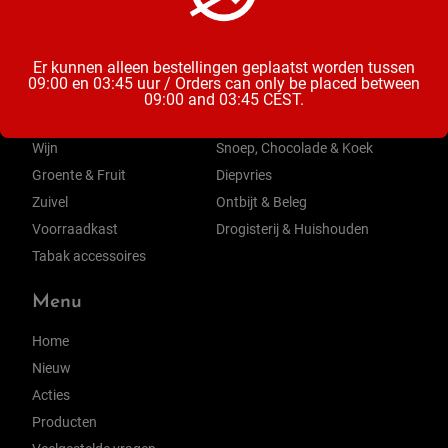
Categorieën
Er kunnen alleen bestellingen geplaatst worden tussen
09:00 en 03:45 uur / Orders can only be placed between
Bier
Mix & Aperitieven Drankjes
09:00 and 03:45 CEST.
Frisdrank, Water & Sappen
Chips, Noten, Toast
Wijn
Snoep, Chocolade & Koek
Groente & Fruit
Diepvries
Zuivel
Ontbijt & Beleg
Voorraadkast
Drogisterij & Huishouden
Tabak accessoires
Menu
Home
Nieuw
Acties
Producten