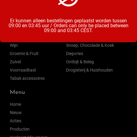
Categorieën
Er kunnen alleen bestellingen geplaatst worden tussen
09:00 en 03:45 uur / Orders can only be placed between
Bier
Mix & Aperitieven Drankjes
09:00 and 03:45 CEST.
Frisdrank, Water & Sappen
Chips, Noten, Toast
Wijn
Snoep, Chocolade & Koek
Groente & Fruit
Diepvries
Zuivel
Ontbijt & Beleg
Voorraadkast
Drogisterij & Huishouden
Tabak accessoires
Menu
Home
Nieuw
Acties
Producten