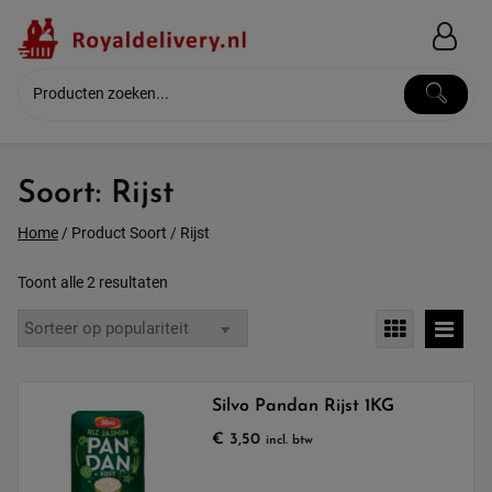
Skip
to
content
Soort:
Rijst
Home
/ Product Soort / Rijst
Gesorteerd
Toont alle 2 resultaten
op
populariteit
Silvo Pandan Rijst 1KG
€
3,50
incl. btw