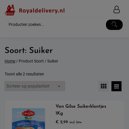
Skip
to
content
Soort:
Suiker
Home
/ Product Soort / Suiker
Gesorteerd
Toont alle 2 resultaten
op
populariteit
Van Gilse Suikerklontjes
1Kg
€
2,99
incl. btw