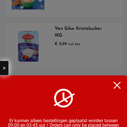
Van Gilse Kristalsuiker
1KG
€
2,99
incl. btw
Categorieën
Bier
Mix & Aperitieven Drankjes
Frisdrank, Water & Sappen
Chips, Noten, Toast
Wijn
Snoep, Chocolade & Koek
Er kunnen alleen bestellingen geplaatst worden tussen
09:00 en 03:45 uur / Orders can only be placed between
Groente & Fruit
Diepvries