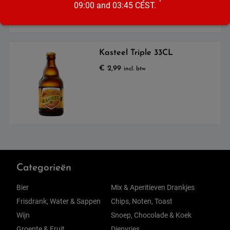
09:00 and 03:45 CEST.
Kasteel Triple 33CL
€
2,99
incl. btw
Categorieën
Bier
Mix & Aperitieven Drankjes
Frisdrank, Water & Sappen
Chips, Noten, Toast
Wijn
Snoep, Chocolade & Koek
Groente & Fruit
Diepvries