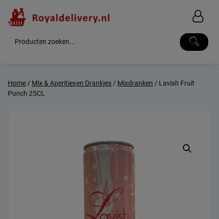
Skip
to
content
Home
/
Mix & Aperitieven Drankjes
/
Mixdranken
/ Lavish Fruit
Punch 25CL