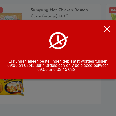
Samyang Hot Chicken Ramen
t
Uit
Curry (oranje) 140G
€
3,25
incl. btw
Er kunnen alleen bestellingen geplaatst worden tussen
Samyang Hot Chicken Ramen
09:00 en 03:45 uur / Orders can only be placed between
Cheese (geel) 140G
09:00 and 03:45 CEST.
€
2,75
incl. btw