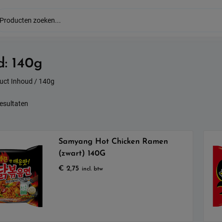
d:
140g
uct Inhoud / 140g
Gesorteerd
resultaten
op
populariteit
Samyang Hot Chicken Ramen
(zwart) 140G
€
2,75
incl. btw