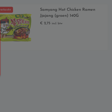
Samyang Hot Chicken Ramen
verkocht
Jjajang (groen) 140G
€
2,75
incl. btw