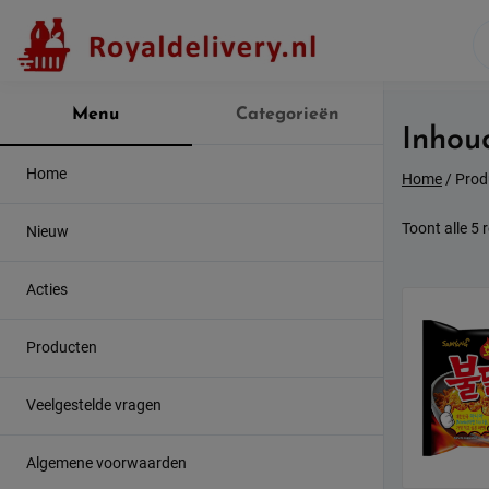
Skip
to
content
Menu
Categorieën
Inhou
Home
Home
/ Prod
Toont alle 5 
Nieuw
Acties
Producten
Veelgestelde vragen
Algemene voorwaarden