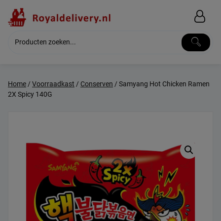
Skip
to
content
Home
/
Voorraadkast
/
Conserven
/ Samyang Hot Chicken Ramen
2X Spicy 140G