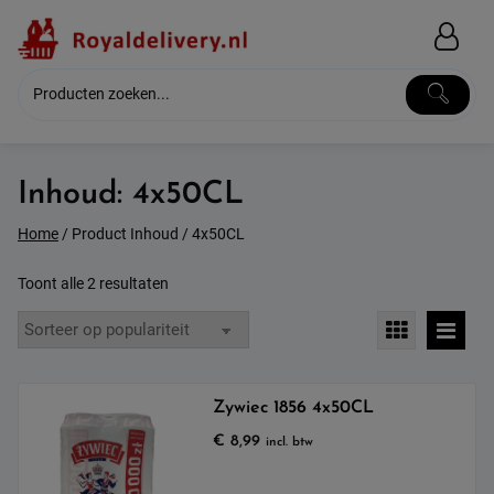
Skip
to
content
Inhoud:
4x50CL
Home
/ Product Inhoud / 4x50CL
Gesorteerd
Toont alle 2 resultaten
op
populariteit
Zywiec 1856 4x50CL
€
8,99
incl. btw