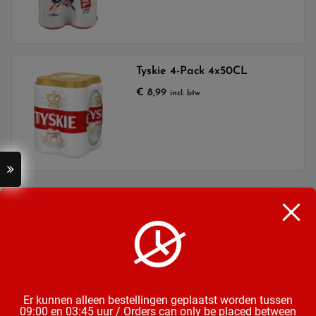
Tyskie 4-Pack 4x50CL
€
8,99
incl. btw
Categorieën
Bier
Mix & Aperitieven Drankjes
Frisdrank, Water & Sappen
Chips, Noten, Toast
Wijn
Snoep, Chocolade & Koek
Er kunnen alleen bestellingen geplaatst worden tussen
09:00 en 03:45 uur / Orders can only be placed between
Groente & Fruit
Diepvries