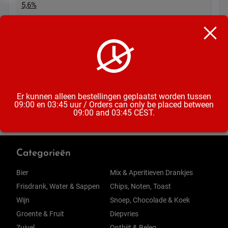
5,6%
Land van herkomst
Polen
Inhoud
4x50CL
Er kunnen alleen bestellingen geplaatst worden tussen
09:00 en 03:45 uur / Orders can only be placed between
09:00 and 03:45 CEST.
Categorieën
Bier
Mix & Aperitieven Drankjes
Frisdrank, Water & Sappen
Chips, Noten, Toast
Wijn
Snoep, Chocolade & Koek
Groente & Fruit
Diepvries
Zuivel
Ontbijt & Beleg