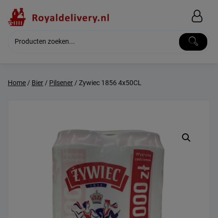
Skip
to
content
Home
/
Bier
/
Pilsener
/ Zywiec 1856 4x50CL