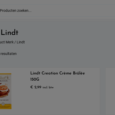
:
Lindt
uct Merk / Lindt
Gesorteerd
 resultaten
op
populariteit
Lindt Creation Crème Brûlée
150G
€
2,99
incl. btw