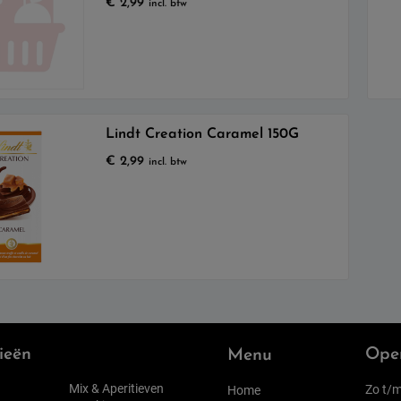
€
2,99
incl. btw
Lindt Creation Caramel 150G
€
2,99
incl. btw
ieën
Open
Menu
Mix & Aperitieven
Zo t/m
Home