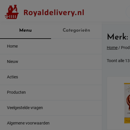
Skip
to
content
Menu
Categorieën
Merk
Home
Home
/ Prod
Toont alle 13
Nieuw
Acties
Producten
Veelgestelde vragen
Algemene voorwaarden