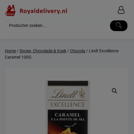
Skip
to
content
Home
/
Snoep, Chocolade & Koek
/
Chocola
/ Lindt Excellence
Caramel 100G