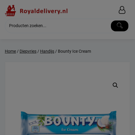
Skip
to
content
Home
/
Diepvries
/
Handijs
/ Bounty Ice Cream