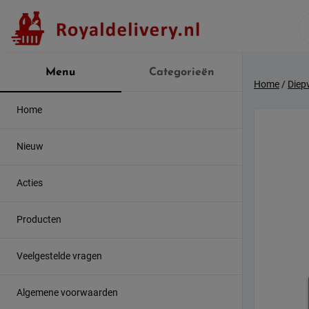
Skip
to
content
Menu
Categorieën
Home
/
Diep
Home
Nieuw
Acties
Producten
Veelgestelde vragen
Algemene voorwaarden