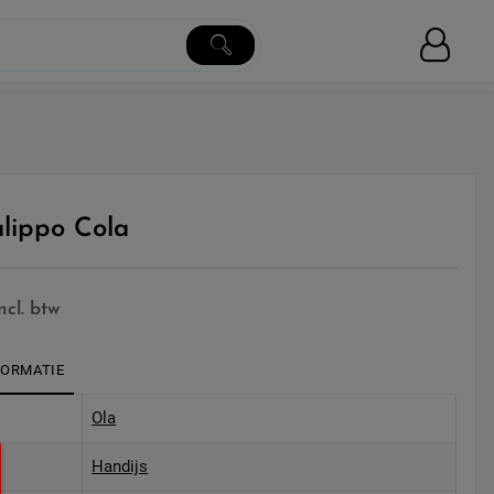
lippo Cola
incl. btw
FORMATIE
Ola
Handijs