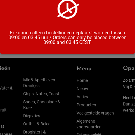
Inhoud
Er kunnen alleen bestellingen geplaatst worden tussen
09:00 en 03:45 uur / Orders can only be placed between
09:00 and 03:45 CEST.
ieën
Open
Menu
Mix & Aperitieven
Zo t/m
Home
Drankjes
Vrij &
Water &
Nieuw
Chips, Noten, Toast
Acties
Heeft 
Snoep, Chocolade &
Dan za
Producten
Koek
ruit
werkd
Veelgestelde vragen
Diepvries
Algemene
Ontbijt & Beleg
st
voorwaarden
Drogisterij &
ssoires