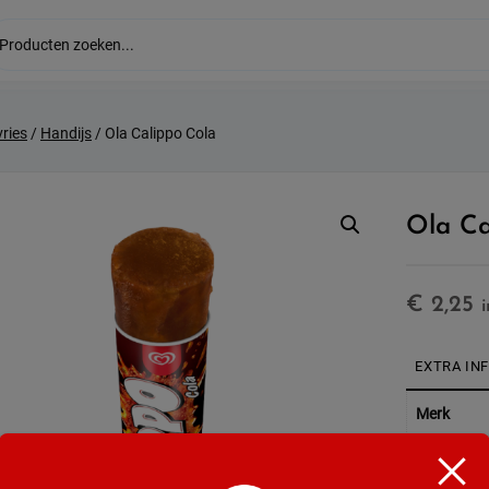
vries
/
Handijs
/ Ola Calippo Cola
Ola Ca
€
2,25
EXTRA IN
Merk
Soort