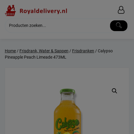
Skip
to
content
Home
/
Frisdrank, Water & Sappen
/
Frisdranken
/ Calypso
Pineapple Peach Limeade 473ML