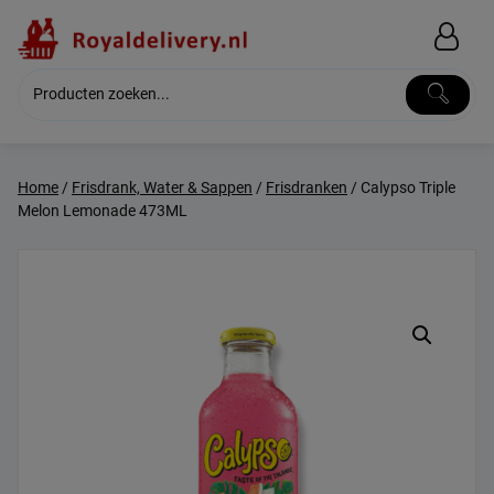
Skip
to
content
Home
/
Frisdrank, Water & Sappen
/
Frisdranken
/ Calypso Triple
Melon Lemonade 473ML