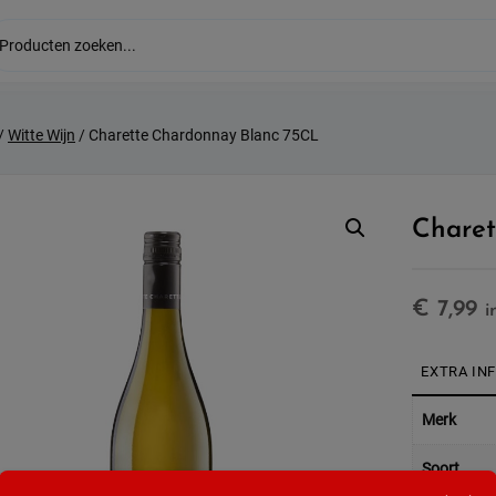
/
Witte Wijn
/ Charette Chardonnay Blanc 75CL
Charet
€
7,99
i
EXTRA IN
Merk
Soort