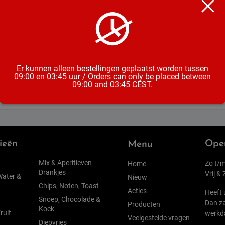
Inhoud
Land van 
Alcoholpe
Er kunnen alleen bestellingen geplaatst worden tussen
09:00 en 03:45 uur / Orders can only be placed between
09:00 and 03:45 CEST.
ieën
Open
Menu
Mix & Aperitieven
Zo t/m
Home
Drankjes
Vrij &
Water &
Nieuw
Chips, Noten, Toast
Acties
Heeft 
Snoep, Chocolade &
Dan za
Producten
Koek
ruit
werkd
Veelgestelde vragen
Diepvries