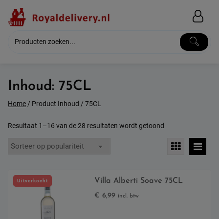
Skip
to
content
Inhoud:
75CL
Home
/ Product Inhoud / 75CL
Gesorteerd
Resultaat 1–16 van de 28 resultaten wordt getoond
op
populariteit
Villa Alberti Soave 75CL
Uitverkocht
€
6,99
incl. btw