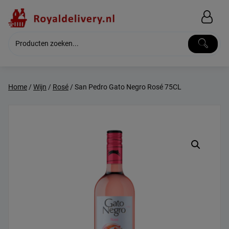
Skip
to
content
Home
/
Wijn
/
Rosé
/ San Pedro Gato Negro Rosé 75CL