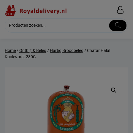
Skip
to
content
Home
/
Ontbijt & Beleg
/
Hartig Broodbeleg
/ Chatar Halal
Kookworst 280G