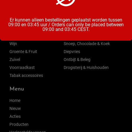
Categorieën
Er kunnen alleen bestellingen geplaatst worden tussen
09:00 en 03:45 uur / Orders can only be placed between
Bier
Mix & Aperitieven Drankjes
09:00 and 03:45 CEST.
Frisdrank, Water & Sappen
Chips, Noten, Toast
Wijn
Snoep, Chocolade & Koek
Groente & Fruit
Diepvries
Zuivel
Ontbijt & Beleg
Voorraadkast
Drogisterij & Huishouden
Tabak accessoires
Menu
Home
Nieuw
Acties
Producten