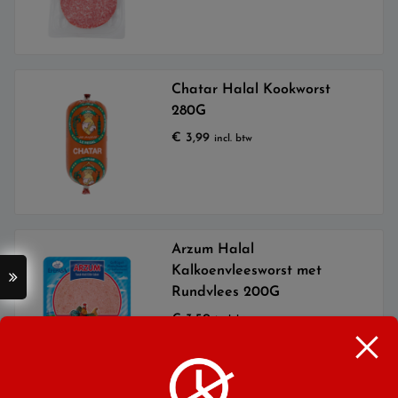
Chatar Halal Kookworst
280G
€
3,99
incl. btw
Arzum Halal
Kalkoenvleesworst met
Rundvlees 200G
€
3,50
incl. btw