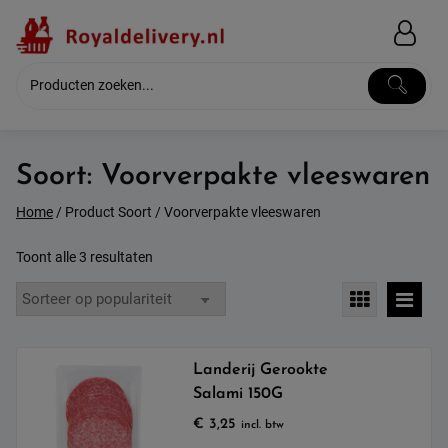
Skip
to
content
Soort:
Voorverpakte vleeswaren
Home
/ Product Soort / Voorverpakte vleeswaren
Gesorteerd
Toont alle 3 resultaten
op
populariteit
Landerij Gerookte
Salami 150G
€
3,25
incl. btw