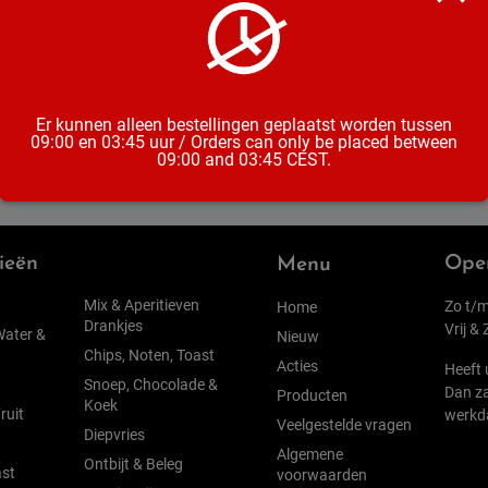
Alcoholpe
Inhoud
Er kunnen alleen bestellingen geplaatst worden tussen
09:00 en 03:45 uur / Orders can only be placed between
09:00 and 03:45 CEST.
ieën
Open
Menu
Mix & Aperitieven
Zo t/m
Home
Drankjes
Vrij &
Water &
Nieuw
Chips, Noten, Toast
Acties
Heeft 
Snoep, Chocolade &
Dan za
Producten
Koek
ruit
werkd
Veelgestelde vragen
Diepvries
Algemene
Ontbijt & Beleg
st
voorwaarden