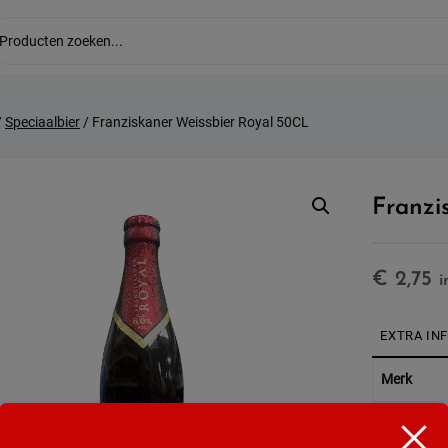
/
Speciaalbier
/ Franziskaner Weissbier Royal 50CL
Franzi
€
2,75
i
EXTRA IN
Merk
Land van 