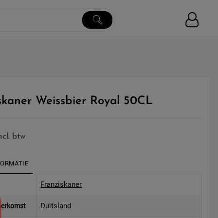
skaner Weissbier Royal 50CL
ncl. btw
FORMATIE
Franziskaner
Duitsland
herkomst