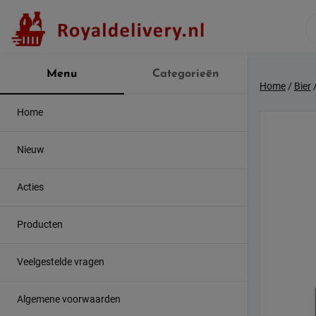
Skip
to
content
Menu
Categorieën
Home
/
Bier
Home
Nieuw
Acties
Producten
Veelgestelde vragen
Algemene voorwaarden