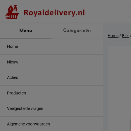
Skip
to
content
Menu
Categorieën
Home
/
Bier
Home
Nieuw
Acties
Producten
Veelgestelde vragen
Algemene voorwaarden