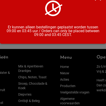
Inhoud
Alcoholpe
Er kunnen alleen bestellingen geplaatst worden tussen
09:00 en 03:45 uur / Orders can only be placed between
09:00 and 03:45 CEST.
ieën
Open
Menu
Mix & Aperitieven
Zo t/m
Home
Drankjes
Vrij &
Water &
Nieuw
Chips, Noten, Toast
Acties
Heeft 
Snoep, Chocolade &
Dan za
Producten
Koek
ruit
werkd
Veelgestelde vragen
Diepvries
Algemene
Ontbijt & Beleg
st
voorwaarden